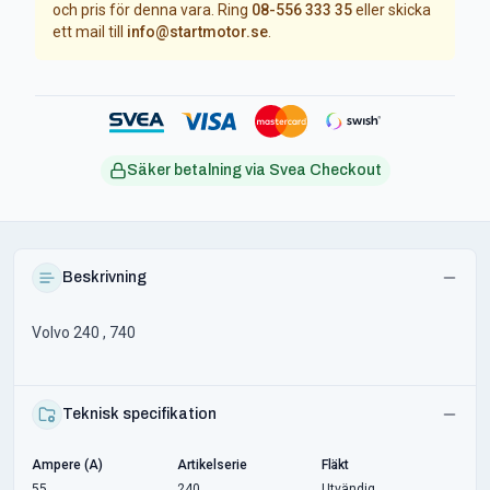
och pris för denna vara. Ring
08-556 333 35
eller skicka
ett mail till
info@startmotor.se
.
Säker betalning via Svea Checkout
Beskrivning
Volvo 240 , 740
Teknisk specifikation
Ampere (A)
Artikelserie
Fläkt
55
240
Utvändig