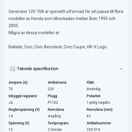
Generator 12V 70A är speciellt utformad för att passa till flera
modeller av Honda som tillverkades mellan åren 1995 och
2005.
Några av dessa modeller är:
Ballade, Civic, Civic Aerodeck, Civic Coupe, HR-V, Logo
Teknisk specifikation
Ampere (A)
Artikelserie
Fläkt
70
220
Invändig
Inbyggd regulator
Plugg
Polaritet
Ja
P1102
1-polig negativ
Reglerspänning (V)
Remskiva
Remskiva (mm)
14
4-spårig
62
Spänning (V)
Testprogram
Artikelnummer
12
C Honda
220 074