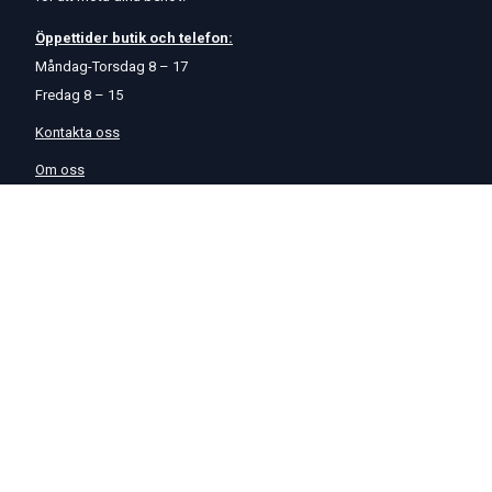
Öppettider
butik
och
telefon:
Måndag-Torsdag 8 – 17
Fredag 8 – 15
Kontakta oss
Om oss
Hjälp & Support
Köpvillkor
Betalningsalternativ
GDPR
Hjälpcenter
Leverans
På Startmotor.se strävar vi efter snabba och säkra leveranser till
hela Europa. Lagervaror som beställs senast kl 16 skickas normalt
samma dag. Här kan du se vår
Fraktpolicy
.