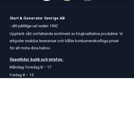
Start & Generator Sverige AB
- ditt pålitliga val sedan 1942
Upptäck vårt omfattande sortiment av högkvalitativa produkter. Vi
erbjuder snabba leveranser och håller konkurrenskraftiga priser
för att möta dina behov.
Öppettider
butik
och
telefon:
Måndag-Torsdag 8 – 17
Fredag 8 – 15
Kontakta oss
Om oss
Hjälp & Support
Köpvillkor
Betalningsalternativ