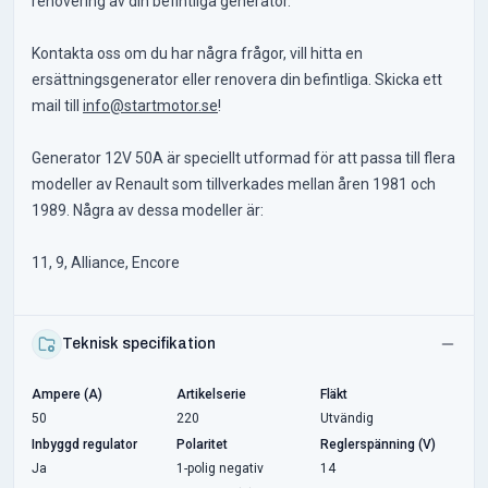
renovering av din befintliga generator.
Kontakta oss om du har några frågor, vill hitta en
ersättningsgenerator eller renovera din befintliga. Skicka ett
mail till
info@startmotor.se
!
Generator 12V 50A är speciellt utformad för att passa till flera
modeller av Renault som tillverkades mellan åren 1981 och
1989. Några av dessa modeller är:
11, 9, Alliance, Encore
Teknisk specifikation
Ampere (A)
Artikelserie
Fläkt
50
220
Utvändig
Inbyggd regulator
Polaritet
Reglerspänning (V)
Ja
1-polig negativ
14