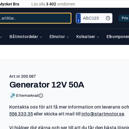
Pri
Båtmotordelar
Elmotor
Kolsatser
Elkomponen
Art.nr
200 067
-
200 067
Generator 12V 50A
Eftermarknad
Kontakta oss för att få mer information om leverans och
556 333 35
eller skicka ett mail till
info@startmotor.se
.
Vi hjälper dig gärna och ser till att du får den bästa lösn