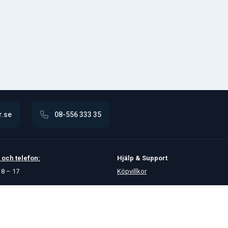
r.se
08-556 333 35
och
telefon:
Hjälp & Support
8 – 17
Köpvillkor
Betalningsalternativ
GDPR
Hjälpcenter