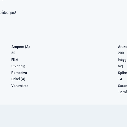
påbörjas!
Ampere (A)
Artike
50
200
Fläkt
Inbyg
Utvändig
Nej
Remskiva
Spänn
Enkel (A)
14
Varumärke
Garan
12 m