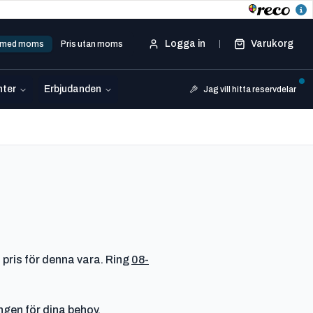
Logga in
Varukorg
s med moms
Pris utan moms
ter
Erbjudanden
Jag vill hitta reservdelar
 pris för denna vara. Ring
08-
ingen för dina behov.