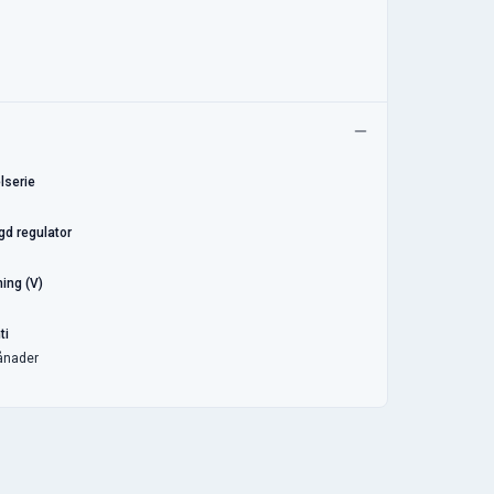
lserie
gd regulator
ing (V)
ti
ånader