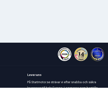
Leverans
På Startmotor.se strävar vi efter snabba och säkra
leveranser till hela Europa. Lagervaror som beställs
senast kl 16 skickas normalt samma dag. Här kan du
se vår
Fraktpolicy
.