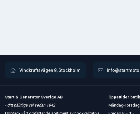
Vindkraftsvägen 8, Stockholm
info@startmoto
Start & Generator Sverige AB
Öppettider
butik
- ditt pålitliga val sedan 1942
Måndag-Torsdag 
Upptäck vårt omfattande sortiment av högkvalitativa
Fredag 8 – 15
produkter. Vi erbjuder snabba leveranser och håller
Kontakta oss
konkurrenskraftiga priser för att möta dina behov.
Om oss