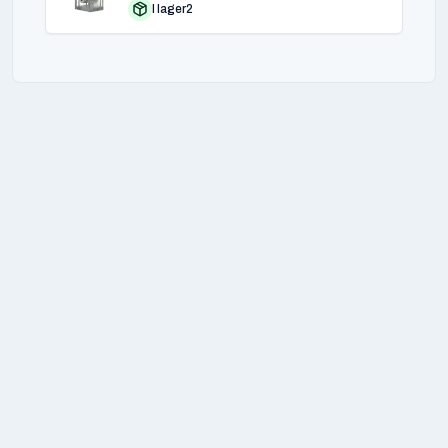
I lager
2