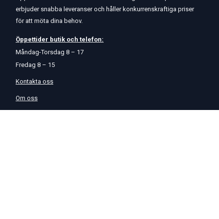
erbjuder snabba leveranser och håller konkurrenskraftiga priser
för att möta dina behov.
Öppettider
butik
och
telefon:
Måndag-Torsdag 8 – 17
Fredag 8 – 15
Kontakta oss
Om oss
Hjälp & Support
Köpvillkor
Betalningsalternativ
GDPR
Hjälpcenter
Leverans
På Startmotor.se strävar vi efter snabba och säkra leveranser till