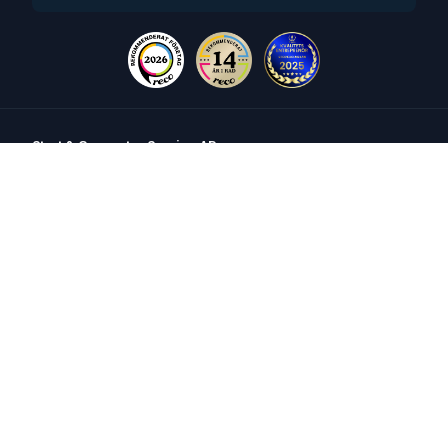
Start & Generator Sverige AB
- ditt pålitliga val sedan 1942
Upptäck vårt omfattande sortiment av högkvalitativa produkter. Vi
erbjuder snabba leveranser och håller konkurrenskraftiga priser
för att möta dina behov.
Öppettider
butik
och
telefon:
Måndag-Torsdag 8 – 17
Fredag 8 – 15
Kontakta oss
Om oss
Hjälp & Support