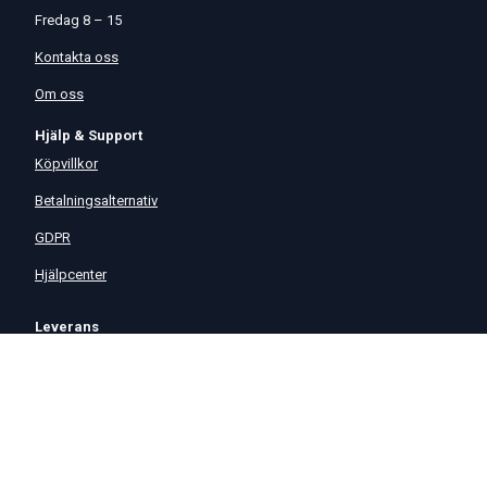
Fredag 8 – 15
Kontakta oss
Om oss
Hjälp & Support
Köpvillkor
Betalningsalternativ
GDPR
Hjälpcenter
Leverans
På Startmotor.se strävar vi efter snabba och säkra leveranser till
hela Europa. Lagervaror som beställs senast kl 16 skickas normalt
samma dag. Här kan du se vår
Fraktpolicy
.
©
2026
Start & Generator Sverige AB