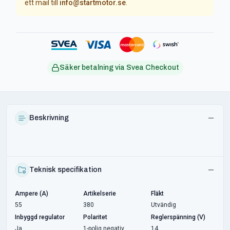
ett mail till
info@startmotor.se
.
Säker betalning via Svea Checkout
Beskrivning
Teknisk specifikation
Ampere (A)
Artikelserie
Fläkt
55
380
Utvändig
Inbyggd regulator
Polaritet
Reglerspänning (V)
Ja
1-polig negativ
14