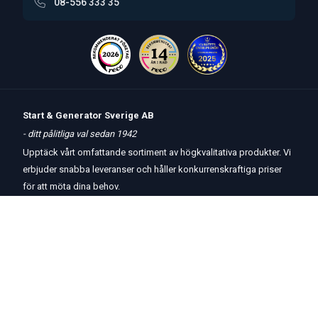
08-556 333 35
Start & Generator Sverige AB
- ditt pålitliga val sedan 1942
Upptäck vårt omfattande sortiment av högkvalitativa produkter. Vi
erbjuder snabba leveranser och håller konkurrenskraftiga priser
för att möta dina behov.
Öppettider
butik
och
telefon:
Måndag-Torsdag 8 – 17
Fredag 8 – 15
Kontakta oss
Om oss