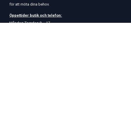
för att möta dina behov.
Öppettider
butik
och
telefon:
Måndag-Torsdag 8 – 17
Fredag 8 – 15
Kontakta oss
Om oss
Hjälp & Support
Köpvillkor
Betalningsalternativ
GDPR
Hjälpcenter
Leverans
På Startmotor.se strävar vi efter snabba och säkra leveranser till
hela Europa. Lagervaror som beställs senast kl 16 skickas normalt