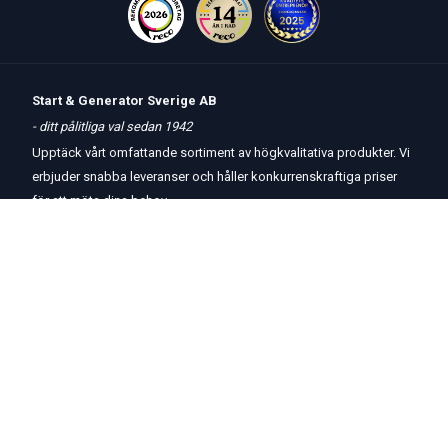
Start & Generator Sverige AB
- ditt pålitliga val sedan 1942
Upptäck vårt omfattande sortiment av högkvalitativa produkter. Vi
erbjuder snabba leveranser och håller konkurrenskraftiga priser
för att möta dina behov.
Öppettider
butik
och
telefon:
Måndag-Torsdag 8 – 17
Fredag 8 – 15
Kontakta oss
Om oss
Hjälp & Support
Köpvillkor