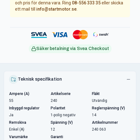
och pris för denna vara. Ring
08-556 333 35
eller skicka
ett mail till
info@startmotor.se
.
Säker betalning via Svea Checkout
Teknisk specifikation
Ampere (A)
Artikelserie
Fläkt
55
240
Utvändig
Inbyggd regulator
Polaritet
Reglerspänning (V)
Ja
1-polig negativ
14
Remskiva
Spänning (V)
Artikelnummer
Enkel (A)
12
240 063
Varumärke
Garanti