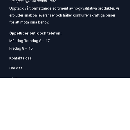
- ditt pålitliga val sedan 1942
Upptäck vårt omfattande sortiment av högkvalitativa produkter. Vi
erbjuder snabba leveranser och håller konkurrenskraftiga priser
för att möta dina behov.
Öppettider
butik
och
telefon:
Måndag-Torsdag 8 – 17
Fredag 8 – 15
Kontakta oss
Om oss
Hjälp & Support
Köpvillkor
Betalningsalternativ
GDPR
Hjälpcenter