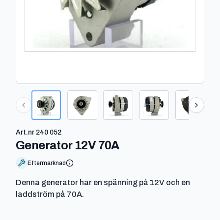
Art.nr
240 052
-
240 052
Generator 12V 70A
Eftermarknad
Denna generator har en spänning på 12V och en
laddström på 70A.