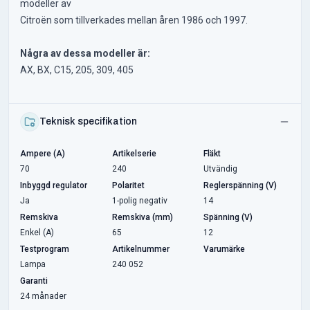
modeller av
Citroën som tillverkades mellan åren 1986 och 1997.
Några av dessa modeller är:
AX, BX, C15, 205, 309, 405
Teknisk specifikation
Ampere (A)
Artikelserie
Fläkt
70
240
Utvändig
Inbyggd regulator
Polaritet
Reglerspänning (V)
Ja
1-polig negativ
14
Remskiva
Remskiva (mm)
Spänning (V)
Enkel (A)
65
12
Testprogram
Artikelnummer
Varumärke
Lampa
240 052
Garanti
24 månader