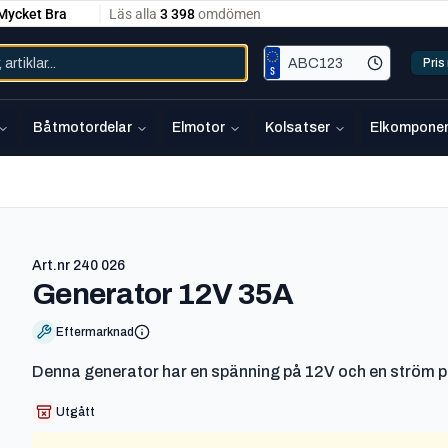
Pri
Båtmotordelar
Elmotor
Kolsatser
Elkomponen
Art.nr
240 026
-
240 026
Generator 12V 35A
Eftermarknad
Denna generator har en spänning på 12V och en ström p
Utgått