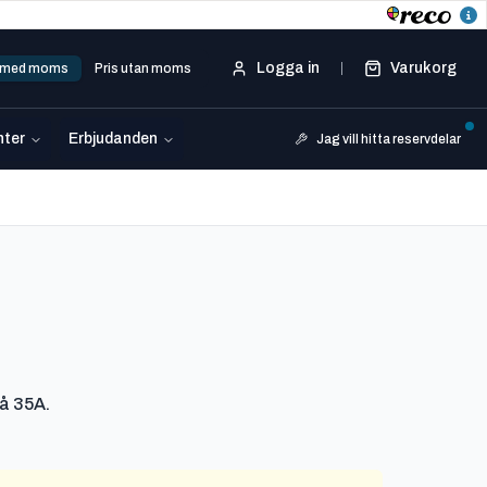
Logga in
Varukorg
s med moms
Pris utan moms
ter
Erbjudanden
Jag vill hitta reservdelar
å 35A.