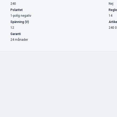
240
Nej
Polaritet
Regle
1-polig negativ
14
Spänning (V)
Artik
12
240 0
Garanti
24 månader