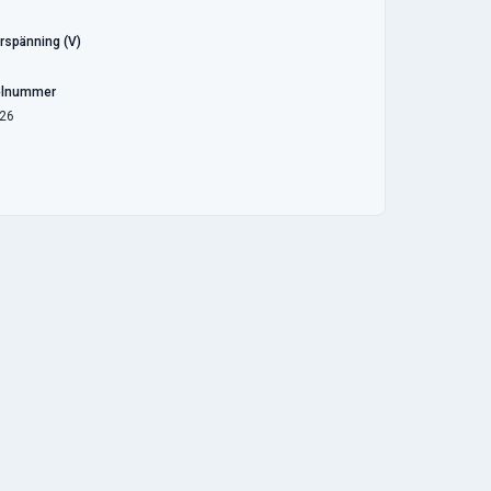
rspänning (V)
elnummer
26