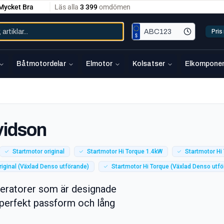
Pri
Båtmotordelar
Elmotor
Kolsatser
Elkomponen
vidson
Startmotor original
Startmotor Hi Torque 1.4kW
Startmotor Hi
riginal (Växlad Denso utförande)
Startmotor Hi Torque (Växlad Denso utf
neratorer som är designade
r perfekt passform och lång