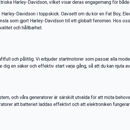
ktriska Harley-Davidson, vilket visar deras engagemang för både t
in Harley-Davidson i toppskick. Oavsett om du kör en Fat Boy, Elect
känsla som gjort Harley-Davidson till ett globalt fenomen. Hos oss 
alitet och hållbarhet.
tfull och pålitlig. Vi erbjuder startmotorer som passar alla model
dig en säker och effektiv start varje gång, så att du kan njuta av 
ystem, och våra generatorer är särskilt utvalda för att möta beh
atorer att batteriet laddas effektivt och att elektroniken fungerar