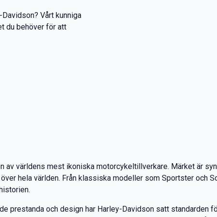
ey-Davidson? Vårt kunniga
det du behöver för att
 av världens mest ikoniska motorcykeltillverkare. Märket är synon
 över hela världen. Från klassiska modeller som Sportster och Sof
historien.
åde prestanda och design har Harley-Davidson satt standarden för