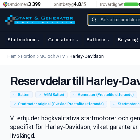
Startmotorer
Generatorer
Batterier
Belysning
Hem
Fordon
MC och ATV
Harley-Davidson
Reservdelar till Harley-Da
Batteri
AGM Batteri
Generator (Prestolite utförande)
Startmotor original (Oväxlad Prestolite utförande)
Startmotor o
Vi erbjuder högkvalitativa startmotorer och ge
specifikt för Harley-Davidson, vilket garantera
livslängd.