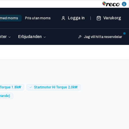
Logga in
Varukorg
s med moms
Pris utan moms
ter
Erbjudanden
Jag vill hitta reservdelar
 Torque 1.8kW
Startmotor Hi Torque 2.0kW
örande)