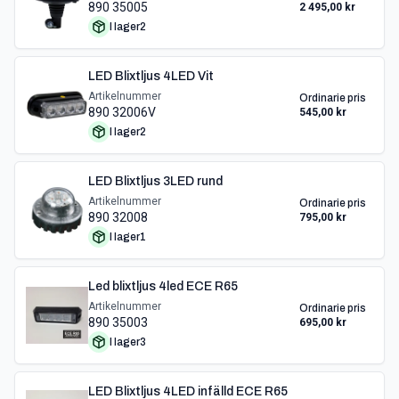
890 35005
2 495,00 kr
I lager
2
LED Blixtljus 4LED Vit
Artikelnummer
Ordinarie pris
890 32006V
545,00 kr
I lager
2
LED Blixtljus 3LED rund
Artikelnummer
Ordinarie pris
890 32008
795,00 kr
I lager
1
Led blixtljus 4led ECE R65
Artikelnummer
Ordinarie pris
890 35003
695,00 kr
I lager
3
LED Blixtljus 4LED infälld ECE R65