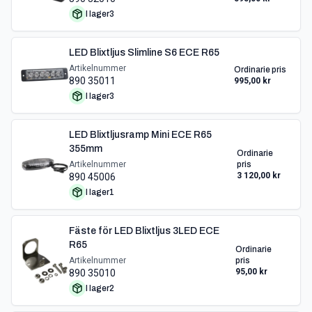
I lager
3
LED Blixtljus Slimline S6 ECE R65
Artikelnummer
Ordinarie pris
890 35011
995,00 kr
I lager
3
LED Blixtljusramp Mini ECE R65
355mm
Ordinarie
Artikelnummer
pris
3 120,00 kr
890 45006
I lager
1
Fäste för LED Blixtljus 3LED ECE
R65
Ordinarie
Artikelnummer
pris
95,00 kr
890 35010
I lager
2