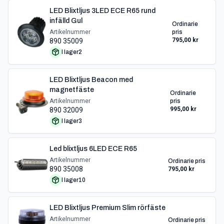
LED Blixtljus 3LED ECE R65 rund
infälld Gul
Ordinarie
Artikelnummer
pris
795,00 kr
890 35009
I lager
2
LED Blixtljus Beacon med
magnetfäste
Ordinarie
Artikelnummer
pris
995,00 kr
890 32009
I lager
3
Led blixtljus 6LED ECE R65
Artikelnummer
Ordinarie pris
890 35008
795,00 kr
I lager
10
LED Blixtljus Premium Slim rörfäste
Artikelnummer
Ordinarie pris