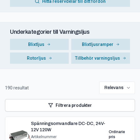
Hitta reservdelar till ditt fordon
Underkategorier till
Varningsljus
Blixtljus
Blixtljusramper
Rotorljus
Tillbehör varningsljus
190
resultat
Relevans
Filtrera produkter
Spänningsomvandlare DC-DC, 24V-
12V 120W
Ordinarie
Artikelnummer
pris