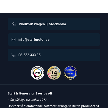
trailer eller truck, och vi är stolta över att
så hjälper vi dig att hitta den perfekta
vara din pålitliga partner i detta
produkten som uppfyller era specifika
avseende.
behov.
Vindkraftsvägen 8, Stockholm
info@startmotor.se
08-556 333 35
Start & Generator Sverige AB
- ditt pålitliga val sedan 1942
Upptäck vårt omfattande sortiment av högkvalitativa produkter. Vi