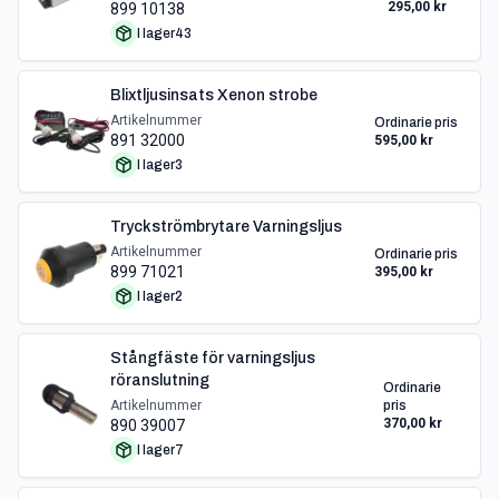
295,00 kr
899 10138
I lager
43
Blixtljusinsats Xenon strobe
Artikelnummer
Ordinarie pris
891 32000
595,00 kr
I lager
3
Tryckströmbrytare Varningsljus
Artikelnummer
Ordinarie pris
899 71021
395,00 kr
I lager
2
Stångfäste för varningsljus
röranslutning
Ordinarie
Artikelnummer
pris
370,00 kr
890 39007
I lager
7