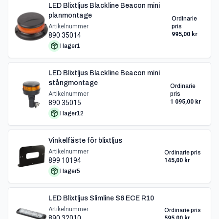
LED Blixtljus Blackline Beacon mini
planmontage
Ordinarie
Artikelnummer
pris
995,00 kr
890 35014
I lager
1
LED Blixtljus Blackline Beacon mini
stångmontage
Ordinarie
Artikelnummer
pris
1 095,00 kr
890 35015
I lager
12
Vinkelfäste för blixtljus
Artikelnummer
Ordinarie pris
899 10194
145,00 kr
I lager
5
LED Blixtljus Slimline S6 ECE R10
Artikelnummer
Ordinarie pris
890 32010
595,00 kr