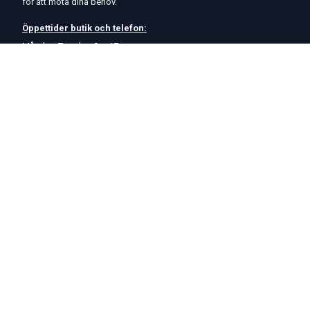
för att möta dina behov.
Öppettider
butik
och
telefon:
Måndag-Torsdag 8 – 17
Fredag 8 – 15
Kontakta oss
Om oss
Hjälp & Support
Köpvillkor
Betalningsalternativ
GDPR
Hjälpcenter
Leverans
På Startmotor.se strävar vi efter snabba och säkra leveranser till
hela Europa. Lagervaror som beställs senast kl 16 skickas normalt