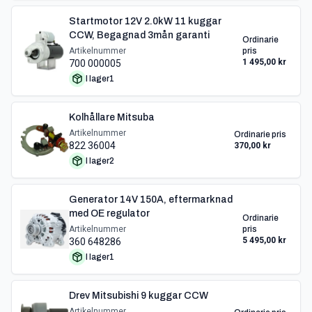
Startmotor 12V 2.0kW 11 kuggar
CCW, Begagnad 3mån garanti
Ordinarie
Artikelnummer
pris
1 495,00 kr
700 000005
I lager
1
Kolhållare Mitsuba
Artikelnummer
Ordinarie pris
822 36004
370,00 kr
I lager
2
Generator 14V 150A, eftermarknad
med OE regulator
Ordinarie
Artikelnummer
pris
5 495,00 kr
360 648286
I lager
1
Drev Mitsubishi 9 kuggar CCW
Artikelnummer