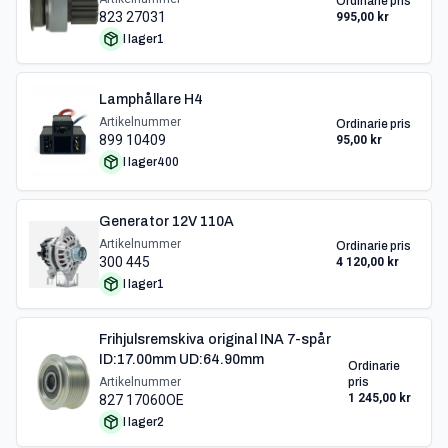
Ordinarie pris
823 27031
995,00 kr
I lager
1
Lamphållare H4
Artikelnummer
Ordinarie pris
899 10409
95,00 kr
I lager
400
Generator 12V 110A
Artikelnummer
Ordinarie pris
300 445
4 120,00 kr
I lager
1
Frihjulsremskiva original INA 7-spår
ID:17.00mm UD:64.90mm
Ordinarie
Artikelnummer
pris
1 245,00 kr
827 17060OE
I lager
2