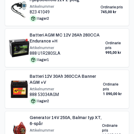
Artikelnummer
Ordinarie pris
823 41049
745,00 kr
I lager
2
Batteri AGM MC 12V 26Ah 280CCA
Endurance +H
Ordinarie
Artikelnummer
pris
995,00 kr
888 U1R280SLA
I lager
1
Batteri 12V 30Ah 360CCA Banner
AGM +V
Ordinarie
Artikelnummer
pris
1 090,00 kr
888 53034AGM
I lager
2
Generator 14V 250A, Balmar typ XT,
6-spår
Ordinarie
Artikelnummer
pris