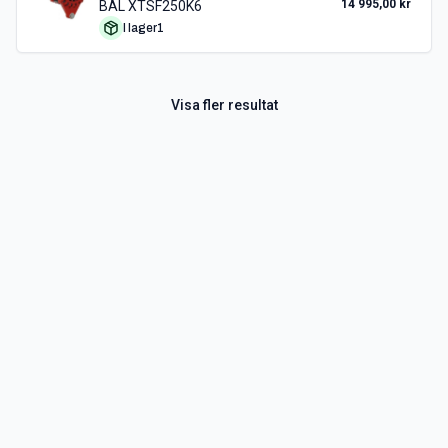
14 995,00 kr
BAL XTSF250K6
I lager
1
Visa fler resultat