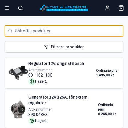
Filtrera produkter
Regulator 12V, original Bosch
Artikelnummer
Ordinarie pris
801 16211OE
1 495,00 kr
I lager
1
Generator 12V 125A, för extern
regulator
Ordinarie
Artikelnummer
pris
6 245,00 kr
390 048EXT
I lager
1