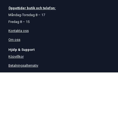
Öppettider
butik
och
telefon:
Måndag-Torsdag 8 – 17
Fredag 8 – 15
Kontakta oss
Om oss
Hjälp & Support
Köpvillkor
Betalningsalternativ
GDPR
Hjälpcenter
Leverans
På Startmotor.se strävar vi efter snabba och säkra leveranser till
hela Europa. Lagervaror som beställs senast kl 16 skickas normalt
samma dag. Här kan du se vår
Fraktpolicy
.