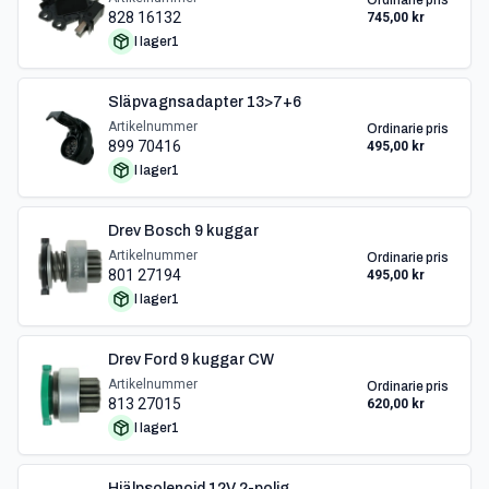
Ordinarie pris
828 16132
745,00 kr
I lager
1
Släpvagnsadapter 13>7+6
Artikelnummer
Ordinarie pris
899 70416
495,00 kr
I lager
1
Drev Bosch 9 kuggar
Artikelnummer
Ordinarie pris
801 27194
495,00 kr
I lager
1
Drev Ford 9 kuggar CW
Artikelnummer
Ordinarie pris
813 27015
620,00 kr
I lager
1
Hjälpsolenoid 12V 2-polig