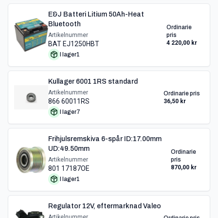
E&J Batteri Litium 50Ah-Heat
Bluetooth
Ordinarie
Artikelnummer
pris
4 220,00 kr
BAT EJ1250HBT
I lager
1
Kullager 6001 1RS standard
Artikelnummer
Ordinarie pris
866 60011RS
36,50 kr
I lager
7
Frihjulsremskiva 6-spår ID:17.00mm
UD:49.50mm
Ordinarie
Artikelnummer
pris
870,00 kr
801 17187OE
I lager
1
Regulator 12V, eftermarknad Valeo
Artikelnummer