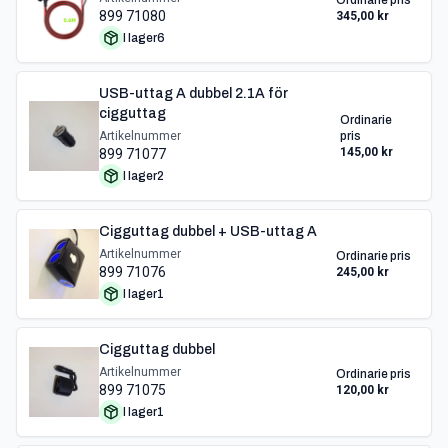
Ordinarie pris
899 71080
345,00 kr
I lager
6
USB-uttag A dubbel 2.1A för
cigguttag
Ordinarie
Artikelnummer
pris
145,00 kr
899 71077
I lager
2
Cigguttag dubbel + USB-uttag A
Artikelnummer
Ordinarie pris
899 71076
245,00 kr
I lager
1
Cigguttag dubbel
Artikelnummer
Ordinarie pris
899 71075
120,00 kr
I lager
1