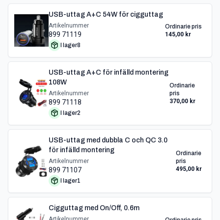
USB-uttag A+C 54W för cigguttag
Artikelnummer
Ordinarie pris
899 71119
145,00 kr
I lager
8
USB-uttag A+C för infälld montering
108W
Ordinarie
Artikelnummer
pris
370,00 kr
899 71118
I lager
2
USB-uttag med dubbla C och QC 3.0
för infälld montering
Ordinarie
Artikelnummer
pris
495,00 kr
899 71107
I lager
1
Cigguttag med On/Off, 0.6m
Artikelnummer