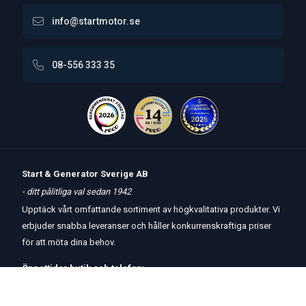
info@startmotor.se
08-556 333 35
Start & Generator Sverige AB
- ditt pålitliga val sedan 1942
Upptäck vårt omfattande sortiment av högkvalitativa produkter. Vi
erbjuder snabba leveranser och håller konkurrenskraftiga priser
för att möta dina behov.
Öppettider
butik
och
telefon:
Måndag-Torsdag 8 – 17
Fredag 8 – 15