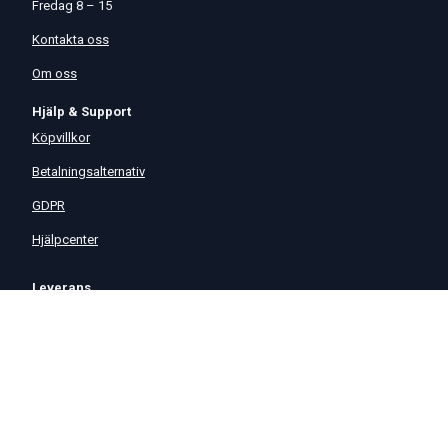
Fredag 8 – 15
Kontakta oss
Om oss
Hjälp & Support
Köpvillkor
Betalningsalternativ
GDPR
Hjälpcenter
Leverans
På Startmotor.se strävar vi efter snabba och säkra leveranser till
hela Europa. Lagervaror som beställs senast kl 16 skickas normalt
samma dag. Här kan du se vår
Fraktpolicy
.
©
2026
Start & Generator Sverige AB