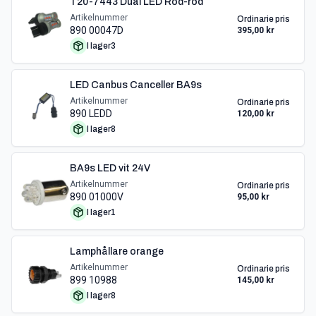
T20-7443 Dual LED Röd-röd
Artikelnummer
Ordinarie pris
890 00047D
395,00 kr
I lager
3
LED Canbus Canceller BA9s
Artikelnummer
Ordinarie pris
890 LEDD
120,00 kr
I lager
8
BA9s LED vit 24V
Artikelnummer
Ordinarie pris
890 01000V
95,00 kr
I lager
1
Lamphållare orange
Artikelnummer
Ordinarie pris
899 10988
145,00 kr
I lager
8