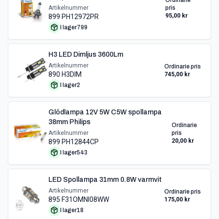
Ordinarie
Artikelnummer
pris
95,00 kr
899 PH12972PR
I lager
799
H3 LED Dimljus 3600Lm
Artikelnummer
Ordinarie pris
890 H3DIM
745,00 kr
I lager
2
Glödlampa 12V 5W C5W spollampa
38mm Philips
Ordinarie
Artikelnummer
pris
20,00 kr
899 PH12844CP
I lager
543
LED Spollampa 31mm 0.8W varmvit
Artikelnummer
Ordinarie pris
895 F31OMNI08WW
175,00 kr
I lager
18